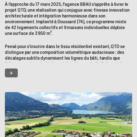
À l’approche du 17 mars 2025, l'agence BBAU s’apprête à livrer le
projet QTD, une réalisation qui conjugue avec finesse innovation
architecturale et intégration harmonieuse dans son
environnement. Implanté à Doussard (74), ce programme mixte
de 42 logements collectifs et 9 maisons individuelles déploie
une surface de 3 950 m².
Pensé pour s’inscrire dans le tissu résidentiel existant, QTD se
distingue par une composition volumétrique audacieuse : des
décalages subtils dynamisent les lignes du bâti, tandis que
l’alternance de gabarits bas et de toitures végétalisées atténue
la densité perçue et enrichit l’esthétique d’ensemble. Les
+
façades, habillées de loggias en mélèze pré-grisé et de bardages
métalliques à joints debouts, allient chaleur naturelle et
élégance contemporaine, garantissant une durabilité technique
et une identité visuelle affirmée.
Les espaces extérieurs semi-publics, véritables lieux de vie, ont
été conçus comme des prolongements qualitatifs du projet.
Zones paysagées et aménagements conviviaux favorisent la
détente et les interactions sociales, renforçant le lien entre les
résidents et leur cadre de vie. Respectant les exigences de la RT
2012, QTD illustre un équilibre maîtrisé entre performance