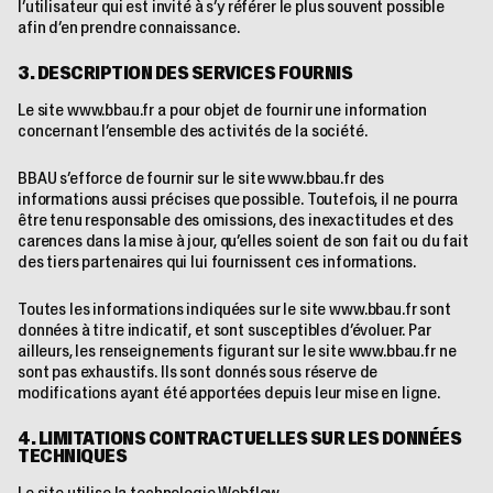
l’utilisateur qui est invité à s’y référer le plus souvent possible
afin d’en prendre connaissance.
3. DESCRIPTION DES SERVICES FOURNIS
Le site
www.bbau.fr
a pour objet de fournir une information
concernant l’ensemble des activités de la société.
BBAU s’efforce de fournir sur le site
www.bbau.fr
des
informations aussi précises que possible. Toutefois, il ne pourra
être tenu responsable des omissions, des inexactitudes et des
carences dans la mise à jour, qu’elles soient de son fait ou du fait
des tiers partenaires qui lui fournissent ces informations.
Toutes les informations indiquées sur le site
www.bbau.fr
sont
données à titre indicatif, et sont susceptibles d’évoluer. Par
ailleurs, les renseignements figurant sur le site
www.bbau.fr
ne
sont pas exhaustifs. Ils sont donnés sous réserve de
modifications ayant été apportées depuis leur mise en ligne.
4. LIMITATIONS CONTRACTUELLES SUR LES DONNÉES
TECHNIQUES
Le site utilise la technologie Webflow.